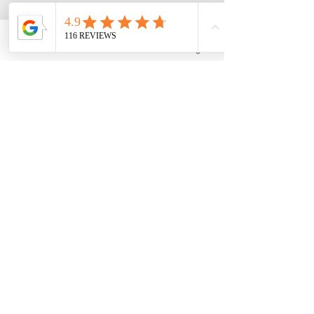
当店では通常翌営業日以内に、メールを
送信致しております。
お客様のお手元にてメールをご確認いた
だけない場合は、以下のような原因が考
Phone
LINE
メール
Instagram
えられますので、恐れ入りますがご確認
くださいますようお願い申し上げます。
▼迷惑メールフォルダに入っている
▼メール防止フィルターによってはじか
れている
▼メールアドレスの間違い
どうしても返信メールが確認できない場
合は、お手数ですがお電話いただけます
ようお願いいたします。
TEL：03-6336-4383
トップに戻る
© 2018 Ray Photo Studio
東京都杉並区高円寺南2-24-23 CASA
Nakajima 1F​
03-6336-4383