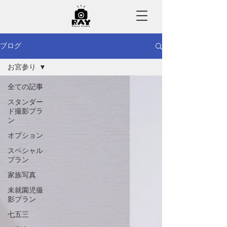
ブログ
お宮参り
全ての記事
スタンダー
ド撮影プラ
ン
オプション
スペシャル
プラン
家族写真
未就園児撮
影プラン
七五三